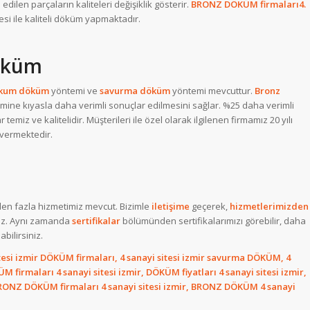
edilen parçaların kaliteleri değişiklik gösterir.
BRONZ DÖKÜM
firmaları4.
besi ile kaliteli döküm yapmaktadır.
öküm
kum
döküm
yöntemi ve
savurma
döküm
yöntemi mevcuttur.
Bronz
ne kıyasla daha verimli sonuçlar edilmesini sağlar. %25 daha verimli
emiz ve kalitelidir. Müşterileri ile özel olarak ilgilenen firmamız 20 yılı
vermektedir.
den fazla hizmetimiz mevcut. Bizimle
iletişime
geçerek,
hizmetlerimizden
niz. Aynı zamanda
sertifikalar
bölümünden sertifikalarımızı görebilir, daha
bilirsiniz.
itesi izmir DÖKÜM firmaları, 4 sanayi sitesi izmir savurma DÖKÜM, 4
firmaları 4 sanayi sitesi izmir, DÖKÜM fiyatları 4 sanayi sitesi izmir,
RONZ DÖKÜM firmaları 4 sanayi sitesi izmir, BRONZ DÖKÜM 4 sanayi