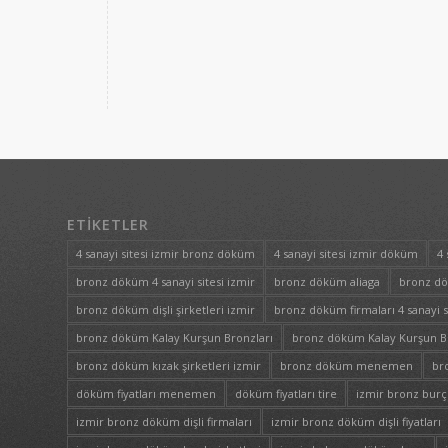
ETIKETLER
4 sanayi sitesi izmir bronz döküm
4 sanayi sitesi izmir döküm
4 
bronz döküm 4 sanayi sitesi izmir
bronz döküm aliaga
bronz d
bronz döküm dişli şirketleri izmir
bronz döküm firmaları 4 sanayi s
bronz döküm Kalay Kurşun Bronzları
bronz döküm Kalay Kurşun Bro
bronz döküm kızak şirketleri izmir
bronz döküm menemen
br
döküm fiyatları menemen
döküm fiyatları tire
izmir bronz burç 
izmir bronz döküm dişli firmaları
izmir bronz döküm dişli fiyatları