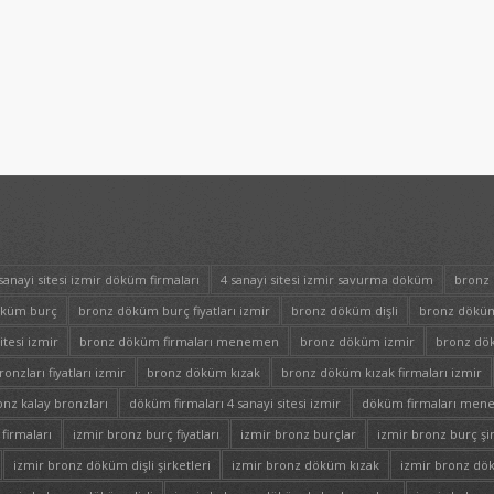
sanayi sitesi izmir döküm firmaları
4 sanayi sitesi izmir savurma döküm
bronz 
öküm burç
bronz döküm burç fiyatları izmir
bronz döküm dişli
bronz döküm 
itesi izmir
bronz döküm firmaları menemen
bronz döküm izmir
bronz dök
nzları fiyatları izmir
bronz döküm kızak
bronz döküm kızak firmaları izmir
onz kalay bronzları
döküm firmaları 4 sanayi sitesi izmir
döküm firmaları me
firmaları
izmir bronz burç fiyatları
izmir bronz burçlar
izmir bronz burç şir
izmir bronz döküm dişli şirketleri
izmir bronz döküm kızak
izmir bronz dök