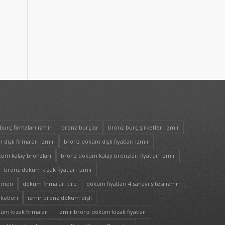
burç firmaları izmir
bronz burçlar
bronz burç şirketleri izmir
dişli firmaları izmir
bronz döküm dişli fiyatları izmir
üm kalay bronzları
bronz döküm kalay bronzları fiyatları izmir
bronz döküm kızak fiyatları izmir
nemen
döküm firmaları tire
döküm fiyatları 4 sanayi sitesi izmir
ketleri
izmir bronz döküm dişli
üm kızak firmaları
izmir bronz döküm kızak fiyatları