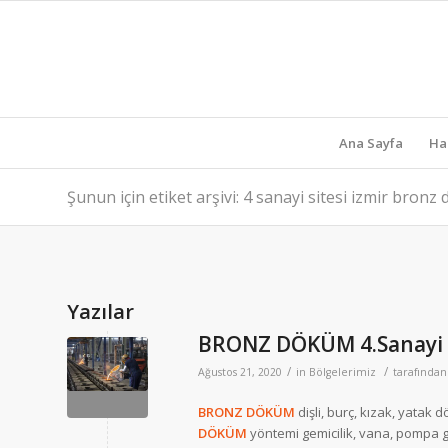
Ana Sayfa
Ha
Şunun için etiket arşivi: 4 sanayi sitesi izmir bron
Yazılar
BRONZ DÖKÜM 4.Sanayi S
/
/
Ağustos 21, 2020
in
Bölgelerimiz
tarafında
BRONZ DÖKÜM
dişli, burç, kızak, yatak
DÖKÜM
yöntemi gemicilik, vana, pompa gi