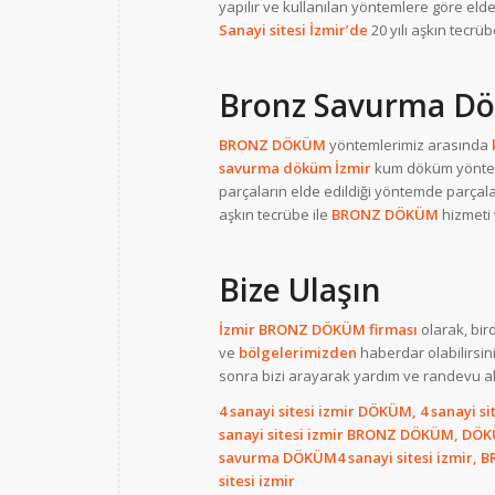
yapılır ve kullanılan yöntemlere göre elde 
Sanayi sitesi İzmir’de
20 yılı aşkın tecrü
Bronz Savurma D
BRONZ DÖKÜM
yöntemlerimiz arasında
savurma döküm İzmir
kum döküm yöntemi
parçaların elde edildiği yöntemde parçalar t
aşkın tecrübe ile
BRONZ DÖKÜM
hizmeti 
Bize Ulaşın
İzmir BRONZ DÖKÜM firması
olarak, bir
ve
bölgelerimizden
haberdar olabilirsi
sonra bizi arayarak yardım ve randevu ala
4 sanayi sitesi izmir DÖKÜM, 4 sanayi s
sanayi sitesi izmir BRONZ DÖKÜM, DÖKÜM 
savurma DÖKÜM4 sanayi sitesi izmir, B
sitesi izmir