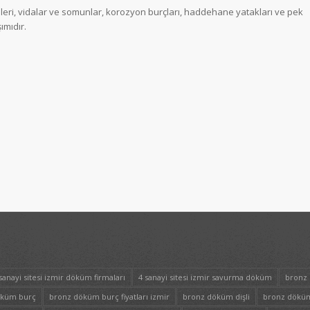
eri, vidalar ve somunlar, korozyon burçları, haddehane yatakları ve pek
ımıdır.
sanayi sitesi izmir döküm firmaları
4 sanayi sitesi izmir savurma döküm
bronz 
öküm burç
bronz döküm burç fiyatları izmir
bronz döküm dişli
bronz döküm 