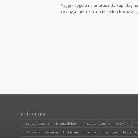
Yaygın uygulamalar arasında kapı düğmel
çok uygulama için tercih edilen bronz alaş
ETIKETLER
4 sanayi sitesi izmir bronz döküm
4 sanayi sitesi izmir döküm
4 
bronz döküm 4 sanayi sitesi izmir
bronz döküm aliaga
bronz d