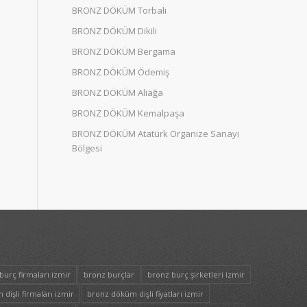
BRONZ DÖKÜM Torbalı
BRONZ DÖKÜM Dikili
BRONZ DÖKÜM Bergama
BRONZ DÖKÜM Ödemiş
BRONZ DÖKÜM Aliağa
BRONZ DÖKÜM Kemalpaşa
BRONZ DÖKÜM Atatürk Organize Sanayi
Bölgesi
burç firmaları izmir
bronz burçlar
bronz burç şirketleri izmir
dişli firmaları izmir
bronz döküm dişli fiyatları izmir