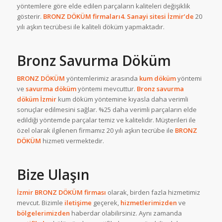
yöntemlere göre elde edilen parçaların kaliteleri değişiklik
gösterir.
BRONZ DÖKÜM
firmaları4. Sanayi sitesi İzmir’de
20
yılı aşkın tecrübesi ile kaliteli döküm yapmaktadır.
Bronz Savurma Döküm
BRONZ DÖKÜM
yöntemlerimiz arasında
kum
döküm
yöntemi
ve
savurma
döküm
yöntemi mevcuttur.
Bronz savurma
döküm İzmir
kum döküm yöntemine kıyasla daha verimli
sonuçlar edilmesini sağlar. %25 daha verimli parçaların elde
edildiği yöntemde parçalar temiz ve kalitelidir. Müşterileri ile
özel olarak ilgilenen firmamız 20 yılı aşkın tecrübe ile
BRONZ
DÖKÜM
hizmeti vermektedir.
Bize Ulaşın
İzmir BRONZ DÖKÜM firması
olarak, birden fazla hizmetimiz
mevcut. Bizimle
iletişime
geçerek,
hizmetlerimizden
ve
bölgelerimizden
haberdar olabilirsiniz. Aynı zamanda