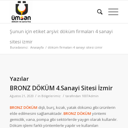
Şunun için etiket arşivi: döküm firmaları 4 sanayi
sitesi izmir
Buradasınız:
Anasayfa
/
döküm firmaları 4 sanayi sitesi izmir
Yazılar
BRONZ DÖKÜM 4.Sanayi Sitesi İzmir
/
/
Ağustos 21, 2020
in
Bölgelerimiz
tarafından
1007Admin
BRONZ DÖKÜM
dişli, burç, kızak, yatak dökümü gibi ürünlerin
elde edilmesini sağlamaktadır.
BRONZ DÖKÜM
yöntemi
gemicilik, vana, pompa gibi sektörlerde yaygın olarak kullanılır.
Döküm işlemi farklı yöntemlerle yapılır ve kullanılan