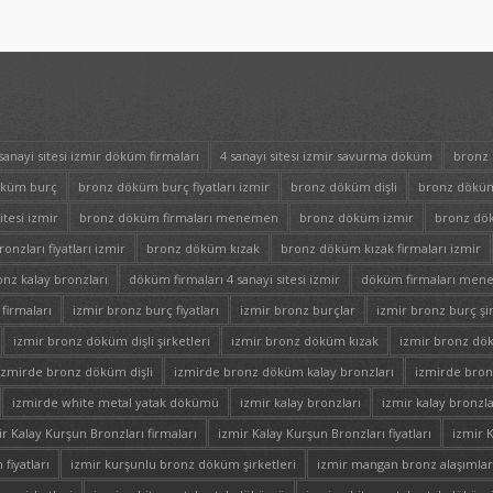
sanayi sitesi izmir döküm firmaları
4 sanayi sitesi izmir savurma döküm
bronz 
öküm burç
bronz döküm burç fiyatları izmir
bronz döküm dişli
bronz döküm 
itesi izmir
bronz döküm firmaları menemen
bronz döküm izmir
bronz dök
nzları fiyatları izmir
bronz döküm kızak
bronz döküm kızak firmaları izmir
onz kalay bronzları
döküm firmaları 4 sanayi sitesi izmir
döküm firmaları me
firmaları
izmir bronz burç fiyatları
izmir bronz burçlar
izmir bronz burç şir
izmir bronz döküm dişli şirketleri
izmir bronz döküm kızak
izmir bronz dök
izmirde bronz döküm dişli
izmirde bronz döküm kalay bronzları
izmirde bro
izmirde white metal yatak dökümü
izmir kalay bronzları
izmir kalay bronzla
ir Kalay Kurşun Bronzları firmaları
izmir Kalay Kurşun Bronzları fiyatları
izmir K
fiyatları
izmir kurşunlu bronz döküm şirketleri
izmir mangan bronz alaşımlar