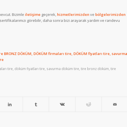
evcut. Bizimle
iletişime
geçerek,
hizmetlerimizden
ve
bölgelerimizden
rtifikalarımızı görebilir, daha sonra bizi arayarak yardım ve randevu
ire BRONZ DÖKÜM, DÖKÜM firmaları tire, DÖKÜM fiyatları tire, savurm
re
arı tire
,
döküm fiyatları tire
,
savurma döküm tire
,
tire bronz döküm
,
tire