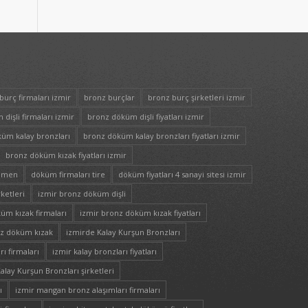
burç firmaları izmir
bronz burçlar
bronz burç şirketleri izmir
dişli firmaları izmir
bronz döküm dişli fiyatları izmir
üm kalay bronzları
bronz döküm kalay bronzları fiyatları izmir
bronz döküm kızak fiyatları izmir
nemen
döküm firmaları tire
döküm fiyatları 4 sanayi sitesi izmir
ketleri
izmir bronz döküm dişli
üm kızak firmaları
izmir bronz döküm kızak fiyatları
nz döküm kızak
izmirde Kalay Kurşun Bronzları
rı firmaları
izmir kalay bronzları fiyatları
alay Kurşun Bronzları şirketleri
ı
izmir mangan bronz alaşımları firmaları