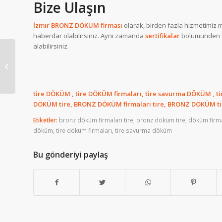
Bize Ulaşın
İzmir BRONZ DÖKÜM firması
olarak, birden fazla hizmetimiz m
haberdar olabilirsiniz. Aynı zamanda
sertifikalar
bölümünden se
alabilirsiniz.
BRONZ DÖKÜM
4.Sanayi Sitesi İzmir
tire DÖKÜM , tire DÖKÜM firmaları, tire savurma DÖKÜM , t
DÖKÜM tire, BRONZ DÖKÜM firmaları tire, BRONZ DÖKÜM ti
Etiketler:
bronz döküm firmaları tire
,
bronz döküm tire
,
döküm firmal
döküm
,
tire döküm firmaları
,
tire savurma döküm
Bu gönderiyi paylaş