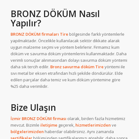
BRONZ DÖKÜM Nasıl
Yapılır?
BRONZ DÖKÜM firmaları Tire
bölgesinde farklı yöntemlerle
yapılmaktadır. Öncelikle kullanılacak sektör dikkate alarak
uygun malzeme seçimi ve yöntem belirlenir. Firmamız kum
döküm ve savurma döküm yöntemlerini kullanmaktadır. Daha
verimli sonuçlar alınmasından dolayı savurma döküm yöntemi
daha sık tercih edilir.
Bronz savurma döküm Tire
yöntemi ile
sıvı metal bir eksen etrafından hızlı şekilde döndürülür. Elde
edilen parçalar daha temiz ve kum döküm yöntemine göre
%25 daha verimlidir.
Bize Ulaşın
İzmir BRONZ DÖKÜM firması
olarak, birden fazla hizmetimiz
mevcut. Bizimle
iletişime
geçerek,
hizmetlerimizden
ve
bölgelerimizden
haberdar olabilirsiniz. Aynı zamanda
sertifikalar
bölümünden sertifikalarımızı görebilir, daha sonra