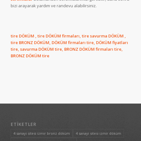
bizi arayarak yardım ve randevu alabilirsiniz.
tire DÖKÜM , tire DÖKÜM firmaları, tire savurma DÖKÜM ,
tire BRONZ DÖKÜM, DÖKÜM firmaları tire, DÖKÜM fiyatları
tire, savurma DÖKÜM tire, BRONZ DÖKÜM firmaları tire,
BRONZ DÖKÜM tire
ETIKETLER
4 sanayi sitesi izmir bronz döküm
4 sanayi sitesi izmir döküm