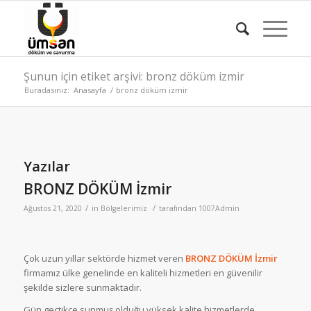
Şunun için etiket arşivi: bronz döküm izmir
Buradasınız:
Anasayfa
/
bronz döküm izmir
Yazılar
BRONZ DÖKÜM İzmir
/
/
Ağustos 21, 2020
in
Bölgelerimiz
tarafından
1007Admin
Çok uzun yıllar sektörde hizmet veren
BRONZ DÖKÜM
İzmir
firmamız ülke genelinde en kaliteli hizmetleri en güvenilir
şekilde sizlere sunmaktadır.
Gün geçtikçe sunmuş olduğu yüksek kalite hizmetlerde