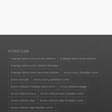
ETIKETLER
4 sanayi sitesi izmir bronz döküm
4 sanayi sitesi izmir döküm
4 sanayi sitesi izmir döküm firmaları
4 sanayi sitesi izmir savurma döküm
bronz burç firmaları izmir
bronz burçlar
bronz burç şirketleri izmir
bronz döküm 4 sanayi sitesi izmir
bronz döküm aliaga
bronz döküm burç
bronz döküm burç fiyatları izmir
bronz döküm dişli
bronz döküm dişli firmaları izmir
bronz döküm dişli fiyatları izmir