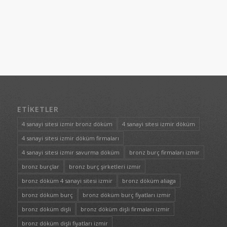
ETIKETLER
4 sanayi sitesi izmir bronz döküm
4 sanayi sitesi izmir döküm
4 sanayi sitesi izmir döküm firmaları
4 sanayi sitesi izmir savurma döküm
bronz burç firmaları izmir
bronz burçlar
bronz burç şirketleri izmir
bronz döküm 4 sanayi sitesi izmir
bronz döküm aliaga
bronz döküm burç
bronz döküm burç fiyatları izmir
bronz döküm dişli
bronz döküm dişli firmaları izmir
bronz döküm dişli fiyatları izmir