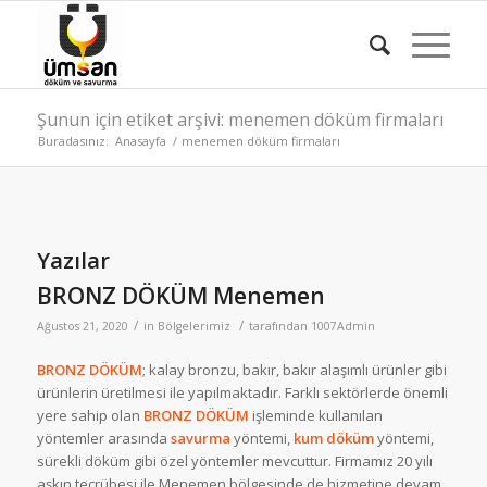
Şunun için etiket arşivi: menemen döküm firmaları
Buradasınız:
Anasayfa
/
menemen döküm firmaları
Yazılar
BRONZ DÖKÜM Menemen
/
/
Ağustos 21, 2020
in
Bölgelerimiz
tarafından
1007Admin
BRONZ DÖKÜM
; kalay bronzu, bakır, bakır alaşımlı ürünler gibi
ürünlerin üretilmesi ile yapılmaktadır. Farklı sektörlerde önemli
yere sahip olan
BRONZ DÖKÜM
işleminde kullanılan
yöntemler arasında
savurma
yöntemi,
kum
döküm
yöntemi,
sürekli döküm gibi özel yöntemler mevcuttur. Firmamız 20 yılı
aşkın tecrübesi ile Menemen bölgesinde de hizmetine devam