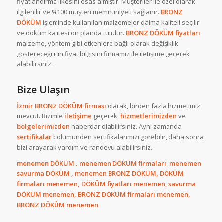
fiyatlandırma ilkesini esas almıştır. Müşteriler ile özel olarak
ilgilenilir ve %100 müşteri memnuniyeti sağlanır.
BRONZ
DÖKÜM
işleminde kullanılan malzemeler daima kaliteli seçilir
ve döküm kalitesi ön planda tutulur.
BRONZ DÖKÜM
fiyatları
malzeme, yöntem gibi etkenlere bağlı olarak değişiklik
göstereceği için fiyat bilgisini firmamız ile iletişime geçerek
alabilirsiniz.
Bize Ulaşın
İzmir BRONZ DÖKÜM firması
olarak, birden fazla hizmetimiz
mevcut. Bizimle
iletişime
geçerek,
hizmetlerimizden
ve
bölgelerimizden
haberdar olabilirsiniz. Aynı zamanda
sertifikalar
bölümünden sertifikalarımızı görebilir, daha sonra
bizi arayarak yardım ve randevu alabilirsiniz.
menemen DÖKÜM , menemen DÖKÜM firmaları, menemen
savurma DÖKÜM , menemen BRONZ DÖKÜM, DÖKÜM
firmaları menemen, DÖKÜM fiyatları menemen, savurma
DÖKÜM menemen, BRONZ DÖKÜM firmaları menemen,
BRONZ DÖKÜM menemen