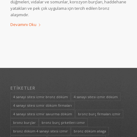
düğmeleri, vidalar ve somunlar, korozyon burçları, haddehane
yatakları ve pek çok uygulama için tercih edilen bronz
alaşımıdır.
Devamını Oku
ETIKETLER
4 sanayi sitesi izmir bronz döküm
4 sanayi sitesi izmir döküm
4 sanayi sitesi izmir döküm firmaları
4 sanayi sitesi izmir savurma döküm
bronz burç firmaları izmir
bronz burçlar
bronz burç şirketleri izmir
bronz döküm 4 sanayi sitesi izmir
bronz döküm aliaga