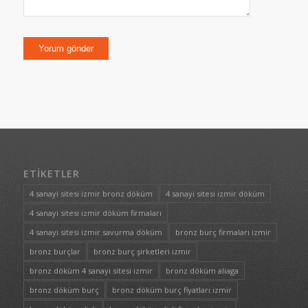
ETIKETLER
4 sanayi sitesi izmir bronz döküm
4 sanayi sitesi izmir döküm
4 sanayi sitesi izmir döküm firmaları
4 sanayi sitesi izmir savurma döküm
bronz burç firmaları izmir
bronz burçlar
bronz burç şirketleri izmir
bronz döküm 4 sanayi sitesi izmir
bronz döküm aliaga
bronz döküm burç
bronz döküm burç fiyatları izmir