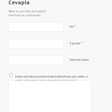
Cevapla
Want to join the discussion?
Feel free to contribute!
*
Ad
*
E-posta
İnternet sitesi
Daha sonraki yorumlarımda kullanılması için adım, e-
posta adresim ve site adresim bu tarayıcıya
kaydedilsin.