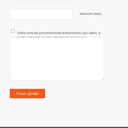
İnternet sitesi
Daha sonraki yorumlarımda kullanılması için adım, e-
posta adresim ve site adresim bu tarayıcıya
kaydedilsin.