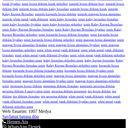
kızak fiyatları
izmir bronz döküm kızak şirketleri
izmirde bronz döküm burç
izmirde bronz
döküm dişli
izmirde bronz döküm kalay bronzları
izmirde bronz döküm kızak
izmirde
Kalay Kurşun Bronzları
izmirde kurşunlu bronz döküm
izmirde mangan bronz alaşımları
izmirde white metal yatak dökümü
izmir kalay bronzları
izmir kalay bronzları firmaları
izmir kalay bronzları fiyatları
izmir kalay bronzları şirketleri
izmir Kalay Kurşun Bronzları
izmir Kalay Kurşun Bronzları firmaları
izmir Kalay Kurşun Bronzları fiyatları
izmir Kalay
Kurşun Bronzları şirketleri
izmir kurşunlu bronz döküm firmaları
izmir kurşunlu bronz
döküm fiyatları
izmir kurşunlu bronz döküm şirketleri
izmir mangan bronz alaşımları
izmir
mangan bronz alaşımları firmaları
izmir mangan bronz alaşımları fiyatları
izmir mangan
bronz alaşımları şirketleri
izmir white metal yatak dökümü
izmir white metal yatak dökümü
firmaları
izmir white metal yatak dökümü fiyatları
izmir white metal yatak dökümü şirketleri
kalay bronzları firmaları izmir
kalay bronzları şirketleri izmir
kalay kurşun bronzları
Kalay
Kurşun Bronzları firmaları izmir
Kalay Kurşun Bronzları şirketleri izmir
kurşunlu bronz
döküm
kurşunlu bronz döküm firmaları izmir
kurşunlu bronz döküm fiyatları izmir
kurşunlu bronz döküm şirketleri izmir
mangan bronz alaşımları
mangan bronz alaşımları
firmaları izmir
mangan bronz alaşımları fiyatları izmir
mangan bronz alaşımları şirketleri
izmir
menemen bronz döküm
menemen döküm firmaları
menemen savurma döküm
savurma döküm 4 sanayi sitesi izmir
savurma döküm menemen
tire bronz döküm
tire
döküm
tire döküm firmaları
tire savurma döküm
white metal yatak dökümü
white metal
yatak dökümü firmaları izmir
white metal yatak dökümü fiyatları izmir
white metal yatak
dökümü şirketleri izmir
Web Tasarım: 1007 Medya
Sayfanın başına dön
Hemen Ara
WhatsApp Destek