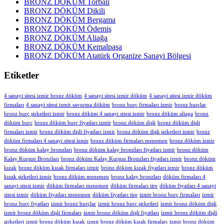
BRONZ DÖKÜM Torbalı
BRONZ DÖKÜM Dikili
BRONZ DÖKÜM Bergama
BRONZ DÖKÜM Ödemiş
BRONZ DÖKÜM Aliağa
BRONZ DÖKÜM Kemalpaşa
BRONZ DÖKÜM Atatürk Organize Sanayi Bölgesi
Etiketler
4 sanayi sitesi izmir bronz döküm
4 sanayi sitesi izmir döküm
4 sanayi sitesi izmir döküm
firmaları
4 sanayi sitesi izmir savurma döküm
bronz burç firmaları izmir
bronz burçlar
bronz burç şirketleri izmir
bronz döküm 4 sanayi sitesi izmir
bronz döküm aliaga
bronz
döküm burç
bronz döküm burç fiyatları izmir
bronz döküm dişli
bronz döküm dişli
firmaları izmir
bronz döküm dişli fiyatları izmir
bronz döküm dişli şirketleri izmir
bronz
döküm firmaları 4 sanayi sitesi izmir
bronz döküm firmaları menemen
bronz döküm izmir
bronz döküm kalay bronzları
bronz döküm kalay bronzları fiyatları izmir
bronz döküm
Kalay Kurşun Bronzları
bronz döküm Kalay Kurşun Bronzları fiyatları izmir
bronz döküm
kızak
bronz döküm kızak firmaları izmir
bronz döküm kızak fiyatları izmir
bronz döküm
kızak şirketleri izmir
bronz döküm menemen
bronz kalay bronzları
döküm firmaları 4
sanayi sitesi izmir
döküm firmaları menemen
döküm firmaları tire
döküm fiyatları 4 sanayi
sitesi izmir
döküm fiyatları menemen
döküm fiyatları tire
izmir bronz burç firmaları
izmir
bronz burç fiyatları
izmir bronz burçlar
izmir bronz burç şirketleri
izmir bronz döküm dişli
izmir bronz döküm dişli firmaları
izmir bronz döküm dişli fiyatları
izmir bronz döküm dişli
şirketleri
izmir bronz döküm kızak
izmir bronz döküm kızak firmaları
izmir bronz döküm