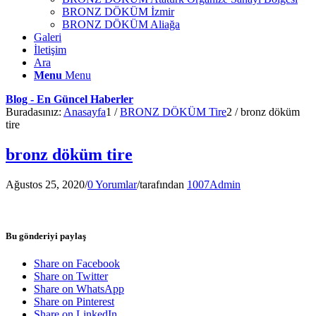
BRONZ DÖKÜM İzmir
BRONZ DÖKÜM Aliağa
Galeri
İletişim
Ara
Menu
Menu
Blog - En Güncel Haberler
Buradasınız:
Anasayfa
1
/
BRONZ DÖKÜM Tire
2
/
bronz döküm
tire
bronz döküm tire
Ağustos 25, 2020
/
0 Yorumlar
/
tarafından
1007Admin
Bu gönderiyi paylaş
Share on Facebook
Share on Twitter
Share on WhatsApp
Share on Pinterest
Share on LinkedIn