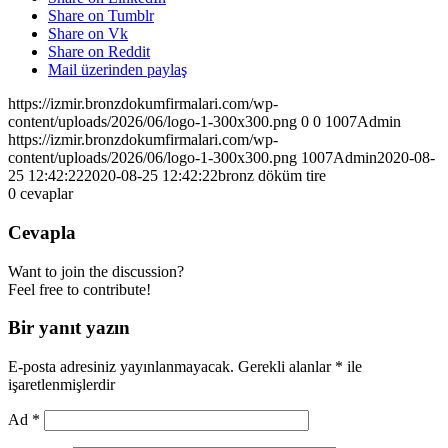
Share on Tumblr
Share on Vk
Share on Reddit
Mail üzerinden paylaş
https://izmir.bronzdokumfirmalari.com/wp-
content/uploads/2026/06/logo-1-300x300.png
0
0
1007Admin
https://izmir.bronzdokumfirmalari.com/wp-
content/uploads/2026/06/logo-1-300x300.png
1007Admin
2020-08-
25 12:42:22
2020-08-25 12:42:22
bronz döküm tire
0
cevaplar
Cevapla
Want to join the discussion?
Feel free to contribute!
Bir yanıt yazın
E-posta adresiniz yayınlanmayacak.
Gerekli alanlar
*
ile
işaretlenmişlerdir
Ad
*