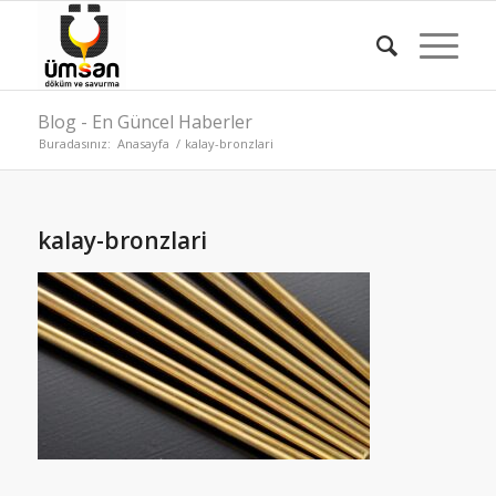
Blog - En Güncel Haberler
Buradasınız:
Anasayfa
/
kalay-bronzlari
kalay-bronzlari