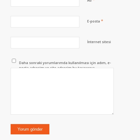
*
Ad
*
E-posta
İnternet sitesi
Daha sonraki yorumlarımda kullanılması için adım, e-
posta adresim ve site adresim bu tarayıcıya
kaydedilsin.