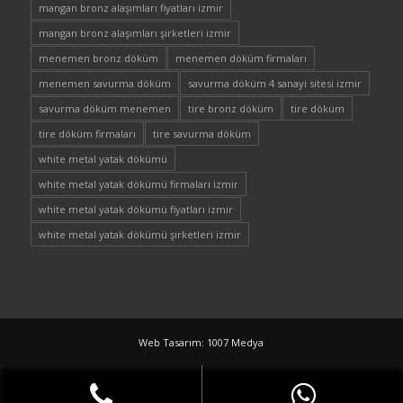
mangan bronz alaşımları fiyatları izmir
mangan bronz alaşımları şirketleri izmir
menemen bronz döküm
menemen döküm firmaları
menemen savurma döküm
savurma döküm 4 sanayi sitesi izmir
savurma döküm menemen
tire bronz döküm
tire döküm
tire döküm firmaları
tire savurma döküm
white metal yatak dökümü
white metal yatak dökümü firmaları izmir
white metal yatak dökümü fiyatları izmir
white metal yatak dökümü şirketleri izmir
Web Tasarım: 1007 Medya