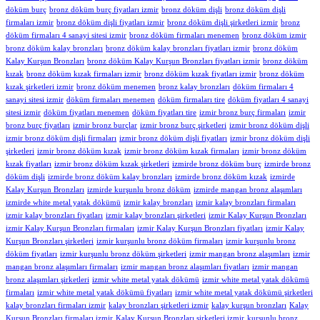
döküm burç
bronz döküm burç fiyatları izmir
bronz döküm dişli
bronz döküm dişli
firmaları izmir
bronz döküm dişli fiyatları izmir
bronz döküm dişli şirketleri izmir
bronz
döküm firmaları 4 sanayi sitesi izmir
bronz döküm firmaları menemen
bronz döküm izmir
bronz döküm kalay bronzları
bronz döküm kalay bronzları fiyatları izmir
bronz döküm
Kalay Kurşun Bronzları
bronz döküm Kalay Kurşun Bronzları fiyatları izmir
bronz döküm
kızak
bronz döküm kızak firmaları izmir
bronz döküm kızak fiyatları izmir
bronz döküm
kızak şirketleri izmir
bronz döküm menemen
bronz kalay bronzları
döküm firmaları 4
sanayi sitesi izmir
döküm firmaları menemen
döküm firmaları tire
döküm fiyatları 4 sanayi
sitesi izmir
döküm fiyatları menemen
döküm fiyatları tire
izmir bronz burç firmaları
izmir
bronz burç fiyatları
izmir bronz burçlar
izmir bronz burç şirketleri
izmir bronz döküm dişli
izmir bronz döküm dişli firmaları
izmir bronz döküm dişli fiyatları
izmir bronz döküm dişli
şirketleri
izmir bronz döküm kızak
izmir bronz döküm kızak firmaları
izmir bronz döküm
kızak fiyatları
izmir bronz döküm kızak şirketleri
izmirde bronz döküm burç
izmirde bronz
döküm dişli
izmirde bronz döküm kalay bronzları
izmirde bronz döküm kızak
izmirde
Kalay Kurşun Bronzları
izmirde kurşunlu bronz döküm
izmirde mangan bronz alaşımları
izmirde white metal yatak dökümü
izmir kalay bronzları
izmir kalay bronzları firmaları
izmir kalay bronzları fiyatları
izmir kalay bronzları şirketleri
izmir Kalay Kurşun Bronzları
izmir Kalay Kurşun Bronzları firmaları
izmir Kalay Kurşun Bronzları fiyatları
izmir Kalay
Kurşun Bronzları şirketleri
izmir kurşunlu bronz döküm firmaları
izmir kurşunlu bronz
döküm fiyatları
izmir kurşunlu bronz döküm şirketleri
izmir mangan bronz alaşımları
izmir
mangan bronz alaşımları firmaları
izmir mangan bronz alaşımları fiyatları
izmir mangan
bronz alaşımları şirketleri
izmir white metal yatak dökümü
izmir white metal yatak dökümü
firmaları
izmir white metal yatak dökümü fiyatları
izmir white metal yatak dökümü şirketleri
kalay bronzları firmaları izmir
kalay bronzları şirketleri izmir
kalay kurşun bronzları
Kalay
Kurşun Bronzları firmaları izmir
Kalay Kurşun Bronzları şirketleri izmir
kurşunlu bronz