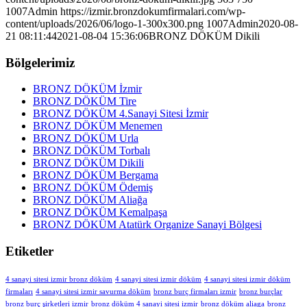
1007Admin
https://izmir.bronzdokumfirmalari.com/wp-
content/uploads/2026/06/logo-1-300x300.png
1007Admin
2020-08-
21 08:11:44
2021-08-04 15:36:06
BRONZ DÖKÜM Dikili
Bölgelerimiz
BRONZ DÖKÜM İzmir
BRONZ DÖKÜM Tire
BRONZ DÖKÜM 4.Sanayi Sitesi İzmir
BRONZ DÖKÜM Menemen
BRONZ DÖKÜM Urla
BRONZ DÖKÜM Torbalı
BRONZ DÖKÜM Dikili
BRONZ DÖKÜM Bergama
BRONZ DÖKÜM Ödemiş
BRONZ DÖKÜM Aliağa
BRONZ DÖKÜM Kemalpaşa
BRONZ DÖKÜM Atatürk Organize Sanayi Bölgesi
Etiketler
4 sanayi sitesi izmir bronz döküm
4 sanayi sitesi izmir döküm
4 sanayi sitesi izmir döküm
firmaları
4 sanayi sitesi izmir savurma döküm
bronz burç firmaları izmir
bronz burçlar
bronz burç şirketleri izmir
bronz döküm 4 sanayi sitesi izmir
bronz döküm aliaga
bronz