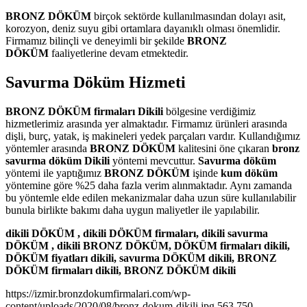
BRONZ DÖKÜM
birçok sektörde kullanılmasından dolayı asit,
korozyon, deniz suyu gibi ortamlara dayanıklı olması önemlidir.
Firmamız bilinçli ve deneyimli bir şekilde
BRONZ
DÖKÜM
faaliyetlerine devam etmektedir.
Savurma Döküm Hizmeti
BRONZ DÖKÜM firmaları Dikili
bölgesine verdiğimiz
hizmetlerimiz arasında yer almaktadır. Firmamız ürünleri arasında
dişli, burç, yatak, iş makineleri yedek parçaları vardır. Kullandığımız
yöntemler arasında
BRONZ DÖKÜM
kalitesini öne çıkaran
bronz
savurma döküm Dikili
yöntemi mevcuttur.
Savurma
döküm
yöntemi ile yaptığımız
BRONZ DÖKÜM
işinde
kum
döküm
yöntemine göre %25 daha fazla verim alınmaktadır. Aynı zamanda
bu yöntemle elde edilen mekanizmalar daha uzun süre kullanılabilir
bunula birlikte bakımı daha uygun maliyetler ile yapılabilir.
dikili DÖKÜM , dikili DÖKÜM firmaları, dikili savurma
DÖKÜM , dikili BRONZ DÖKÜM, DÖKÜM firmaları dikili,
DÖKÜM fiyatları dikili, savurma DÖKÜM dikili, BRONZ
DÖKÜM firmaları dikili, BRONZ DÖKÜM dikili
https://izmir.bronzdokumfirmalari.com/wp-
content/uploads/2020/08/bronz-dokum-dikili.jpg
563
750