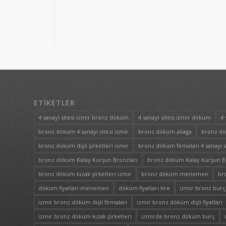
ETIKETLER
4 sanayi sitesi izmir bronz döküm
4 sanayi sitesi izmir döküm
4 
bronz döküm 4 sanayi sitesi izmir
bronz döküm aliaga
bronz d
bronz döküm dişli şirketleri izmir
bronz döküm firmaları 4 sanayi s
bronz döküm Kalay Kurşun Bronzları
bronz döküm Kalay Kurşun Bro
bronz döküm kızak şirketleri izmir
bronz döküm menemen
br
döküm fiyatları menemen
döküm fiyatları tire
izmir bronz burç 
izmir bronz döküm dişli firmaları
izmir bronz döküm dişli fiyatları
izmir bronz döküm kızak şirketleri
izmirde bronz döküm burç