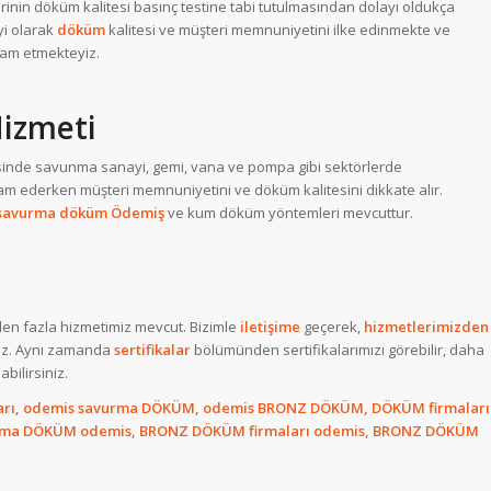
rinin döküm kalitesi basınç testine tabi tutulmasından dolayı oldukça
i olarak
döküm
kalitesi ve müşteri memnuniyetini ilke edinmekte ve
am etmekteyiz.
izmeti
inde savunma sanayi, gemi, vana ve pompa gibi sektörlerde
am ederken müşteri memnuniyetini ve döküm kalitesini dikkate alır.
 savurma döküm Ödemiş
ve kum döküm yöntemleri mevcuttur.
den fazla hizmetimiz mevcut. Bizimle
iletişime
geçerek,
hizmetlerimizden
niz. Aynı zamanda
sertifikalar
bölümünden sertifikalarımızı görebilir, daha
bilirsiniz.
rı, odemis savurma DÖKÜM, odemis BRONZ DÖKÜM, DÖKÜM firmaları
vurma DÖKÜM odemis, BRONZ DÖKÜM firmaları odemis, BRONZ DÖKÜM