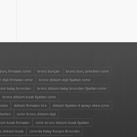
burç firmaları izmir
bronz burçlar
bronz burç şirketleri izmir
dişli firmaları izmir
bronz döküm dişli fiyatları izmir
üm kalay bronzları
bronz döküm kalay bronzları fiyatları izmir
bronz döküm kızak fiyatları izmir
nemen
döküm firmaları tire
döküm fiyatları 4 sanayi sitesi izmir
ketleri
izmir bronz döküm dişli
üm kızak firmaları
izmir bronz döküm kızak fiyatları
nz döküm kızak
izmirde Kalay Kurşun Bronzları