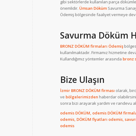
gibi sektörlerde kullanılan parça dökümle
önemlidir.
Ümsan Döküm
Savurma Sanay
Ödemiş bölgesinde faaliyet vermeye dev
Savurma Döküm H
BRONZ DÖKÜM firmaları Ödemiş
bölges
kullanılmaktadır. Firmamız hizmetine dev
Kullandığımız yöntemler arasında
bronz
Bize Ulaşın
İzmir BRONZ DÖKÜM firması
olarak, bir
ve
bölgelerimizden
haberdar olabilirsi
sonra bizi arayarak yardım ve randevu ala
odemis DÖKÜM, odemis DÖKÜM firmala
odemis, DÖKÜM fiyatları odemis, sa
odemis