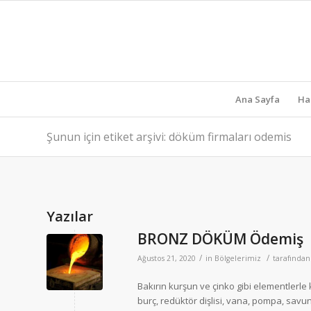
Ana Sayfa
Ha
Şunun için etiket arşivi: döküm firmaları odemis
Yazılar
BRONZ DÖKÜM Ödemiş
/
/
Ağustos 21, 2020
in
Bölgelerimiz
tarafında
Bakırın kurşun ve çinko gibi elementlerle
burç, redüktör dişlisi, vana, pompa, savun