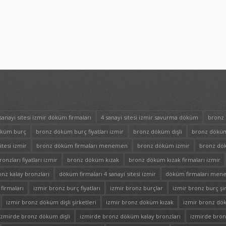
sanayi sitesi izmir döküm firmaları
4 sanayi sitesi izmir savurma döküm
bronz 
öküm burç
bronz döküm burç fiyatları izmir
bronz döküm dişli
bronz döküm 
itesi izmir
bronz döküm firmaları menemen
bronz döküm izmir
bronz dök
nzları fiyatları izmir
bronz döküm kızak
bronz döküm kızak firmaları izmir
onz kalay bronzları
döküm firmaları 4 sanayi sitesi izmir
döküm firmaları me
firmaları
izmir bronz burç fiyatları
izmir bronz burçlar
izmir bronz burç şir
izmir bronz döküm dişli şirketleri
izmir bronz döküm kızak
izmir bronz dök
izmirde bronz döküm dişli
izmirde bronz döküm kalay bronzları
izmirde bro